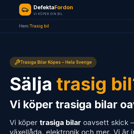
Defekta
Fordon
VI KÖPER DIN BIL
Hem
/
Trasig bil
Trasiga Bilar Köpes – Hela Sverige
Sälja
trasig bi
Vi köper trasiga bilar o
Vi köper
trasiga bilar
oavsett skick —
växellåda, elektronik och mer. Vi är 