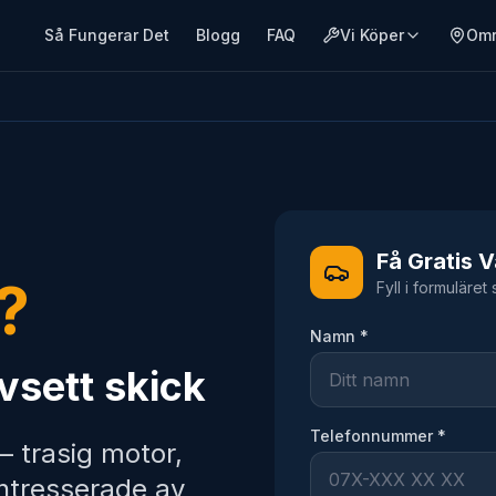
Så Fungerar Det
Blogg
FAQ
Vi Köper
Om
Få Gratis 
l?
Fyll i formuläret
Namn *
avsett skick
Telefonnummer *
 trasig motor,
intresserade av