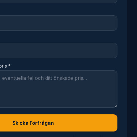
pris *
Skicka Förfrågan