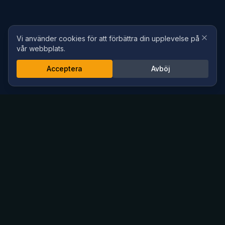
Vi använder cookies för att förbättra din upplevelse på
vår webbplats.
Acceptera
Avböj
Defekta
Fordon
VI KÖPER DIN BIL
Sälja defekt bil? Vi köper trasiga, krockade, avställda och
obesiktade bilar i hela Sverige. Gratis hämtning, snabb