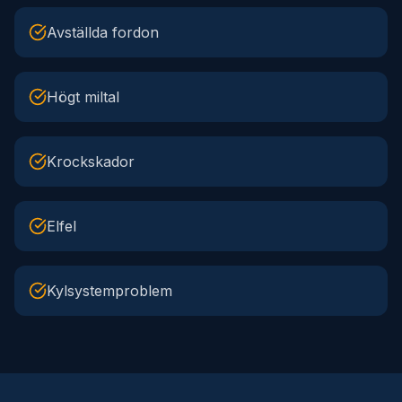
Avställda fordon
Högt miltal
Krockskador
Elfel
Kylsystemproblem