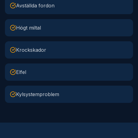
Avställda fordon
Högt miltal
Krockskador
Elfel
Kylsystemproblem