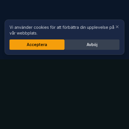
Vi använder cookies för att förbättra din upplevelse på
vår webbplats.
Acceptera
Avböj
Defekta
Fordon
VI KÖPER DIN BIL
Sälja defekt bil? Vi köper trasiga, krockade, avställda och