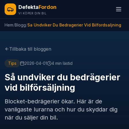
Defekta
Fordon
VI KÖPER DIN BIL
Hem
/
Blogg
/
Sa Undviker Du Bedragerier Vid Bilfordsaljning
Tillbaka till bloggen
Tips
2026-04-01
4 min
lästid
Så undviker du bedrägerier
vid bilförsäljning
Blocket-bedrägerier ökar. Här är de
vanligaste lurarna och hur du skyddar dig
när du säljer din bil.