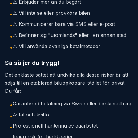
⚠️ Erbjuder mer än du begärt
•
⚠️ Vill inte se eller provköra bilen
•
⚠️ Kommunicerar bara via SMS eller e-post
•
⚠️ Befinner sig "utomlands" eller i en annan stad
•
⚠️ Vill använda ovanliga betalmetoder
•
Så säljer du tryggt
Det enklaste sättet att undvika alla dessa risker är att
sälja till en etablerad biluppköpare istället för privat.
Du får:
Garanterad betalning via Swish eller bankinsättning
•
Avtal och kvitto
•
Professionell hantering av ägarbytet
•
Ingen risk för bedrägerier